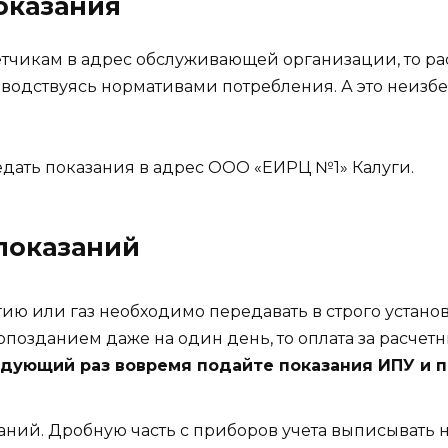
оказания
етчикам в адрес обслуживающей организации, то ра
оводствуясь нормативами потребления. А это неизб
дать показания в адрес ООО «ЕИРЦ №1» Калуги.
показаний
ргию или газ необходимо передавать в строго уст
опозданием даже на один день, то оплата за расчет
едующий раз вовремя подайте показания ИПУ и 
аний. Дробную часть с приборов учета выписывать н