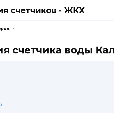
ия счетчиков - ЖКХ
ород
я счетчика воды Кал
й