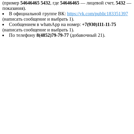
(пример
54646465 5432
, где
54646465
— лицевой счет,
5432
—
показания).
В официальной группе ВК:
https://vk.com/public183351397
(написать сообщение и выбрать 1).
Сообщением в whatsApp на номер:
+7(930)111-11-75
(написать сообщение и выбрать 1).
По телефону
8(4852)79-79-77
(добавочный 21).