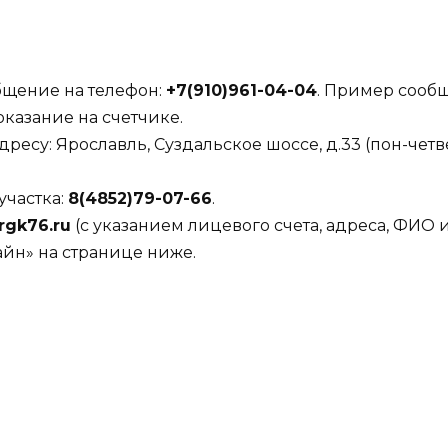
бщение на телефон:
+7(910)961-04-04
. Пример сооб
казание на счетчике.
су: Ярославль, Суздальское шоссе, д.33 (пон-четверг:
участка:
8(4852)79-07-66
.
rgk76.ru
(с указанием лицевого счета, адреса, ФИО 
йн» на странице ниже.