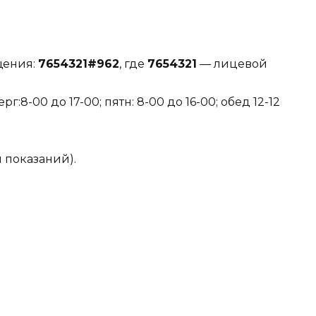
щения:
7654321#962
, где
7654321
— лицевой
8-00 до 17-00; пятн: 8-00 до 16-00; обед 12-12
и показаний).