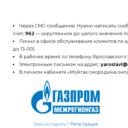
Через СМС-сообщение. Нужно написать соо
счет,
962
— округленное до целого значения по
Лично в офисе обслуживания клиентов по адре
до 13-00).
В рабочее время по телефону Ярославского 
Электронным письмом на адрес:
yaroslavl@
В личном кабинете «Мойгаз смородина онла