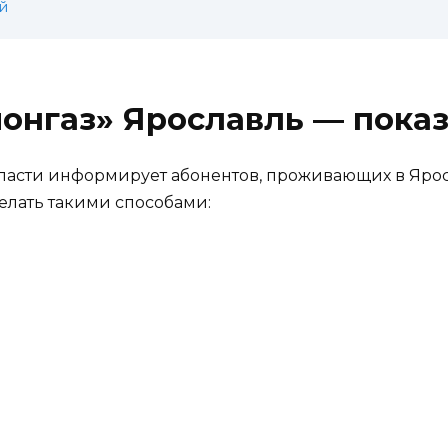
й
нгаз» Ярославль — показа
ласти информирует абонентов, проживающих в Яро
делать такими способами: