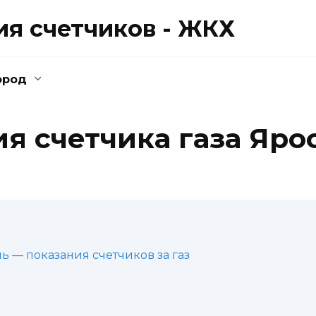
ия счетчиков - ЖКХ
ород
я счетчика газа Яро
 — показания счетчиков за газ