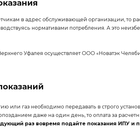
оказания
етчикам в адрес обслуживающей организации, то ра
оводствуясь нормативами потребления. А это неизб
 Верхнего Уфалея осуществляет ООО «Новатэк Челяб
показаний
ргию или газ необходимо передавать в строго уст
опозданием даже на один день, то оплата за расчет
едующий раз вовремя подайте показания ИПУ и 